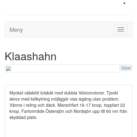
Meny
Toggle
navigati
Klaashahn
Dela!
Mycket välskött lotsbåt med dubbla Volvomotorer. Tjockt
skrov med kölkylning möjliggör viss isgång utan problem.
Värme i reling och däck. Marschfart 16-17 knop, toppfart 22
knop. Fartområde Östersjön och Nordsjön upp till 60 nm från
skyddad plats.