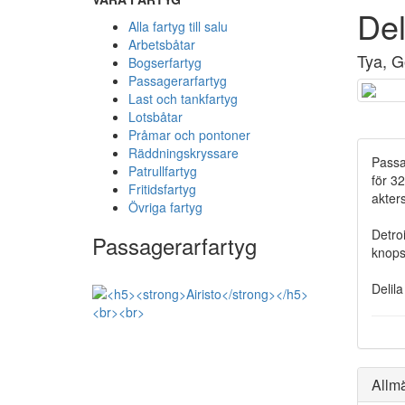
Del
Alla fartyg till salu
Arbetsbåtar
Tya, 
Bogserfartyg
Passagerarfartyg
Last och tankfartyg
Lotsbåtar
Pråmar och pontoner
Räddningskryssare
Passa
Patrullfartyg
för 3
Fritidsfartyg
akter
Övriga fartyg
Detro
Passagerarfartyg
knops
Delila
Allm