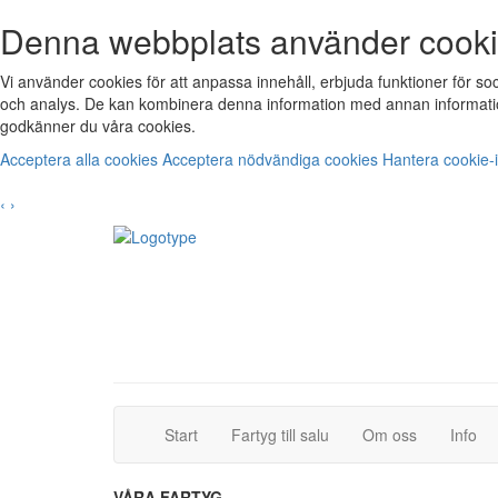
Denna webbplats använder cook
Vi använder cookies för att anpassa innehåll, erbjuda funktioner för s
och analys. De kan kombinera denna information med annan informatio
godkänner du våra cookies.
Acceptera alla cookies
Acceptera nödvändiga cookies
Hantera cookie-i
‹
›
(current)
(current)
Start
Fartyg till salu
Om oss
Info
VÅRA FARTYG