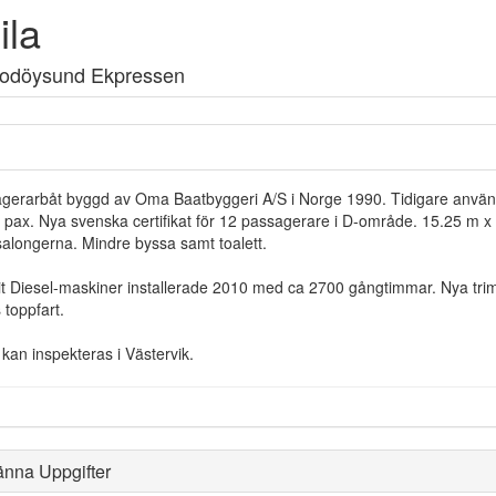
ila
Godöysund Ekpressen
gerarbåt byggd av Oma Baatbyggeri A/S i Norge 1990. Tidigare använ
2 pax. Nya svenska certifikat för 12 passagerare i D-område. 15.25 m x
salongerna. Mindre byssa samt toalett.
it Diesel-maskiner installerade 2010 med ca 2700 gångtimmar. Nya tri
 toppfart.
 kan inspekteras i Västervik.
änna Uppgifter