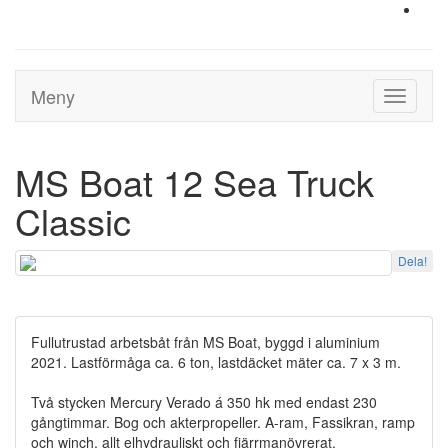
Meny
Toggle
navigati
MS Boat 12 Sea Truck
Classic
Dela!
Fullutrustad arbetsbåt från MS Boat, byggd i aluminium
2021. Lastförmåga ca. 6 ton, lastdäcket mäter ca. 7 x 3 m.
Två stycken Mercury Verado á 350 hk med endast 230
gångtimmar. Bog och akterpropeller. A-ram, Fassikran, ramp
och winch, allt elhydrauliskt och fjärrmanövrerat.