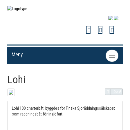
Meny
Toggle
navigation
Lohi
Dela!
Lohi 100 charterbåt, byggdes för Finska Sjöräddningssälskapet
som räddningsbåt för insjöfart.