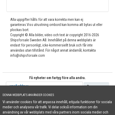
Alla uppgifter hålls för att vara korrekta men kan ej
garanteras.Viss utrustning ombord kan komma att bytas ut eller
plockas bort.
Copyright © Alla bilder, video och text är copyright 2016-2026
Shipsforsale Sweden AB. Innehållet på denna webbplats är
endast för personligt, icke-kommersiellt bruk och får inte
användas utan tillstånd. För något annat ändamål, kontakta
info@shipsforsale.com
Få nyheter om fartyg före alla andra.
DENNA WEBBPLATS ANVÄNDER COOKIES
Vi använder cookies för att anpassa innehåll, erbjuda funktioner för sociala
Cookie Policy
medier och analysera vår trafik. Vi delar också information om din
+46 (0)8-641 96 71
|
INFO@SHIPSFORSALE.COM
|
WWW.SHIPSFORSALE.COM
användning av vår webbplats med våra partners inom sociala medier och
JOHAN@SHIPSFORSALE.COM
|
PATRIK@SHIPSFORSALE.COM