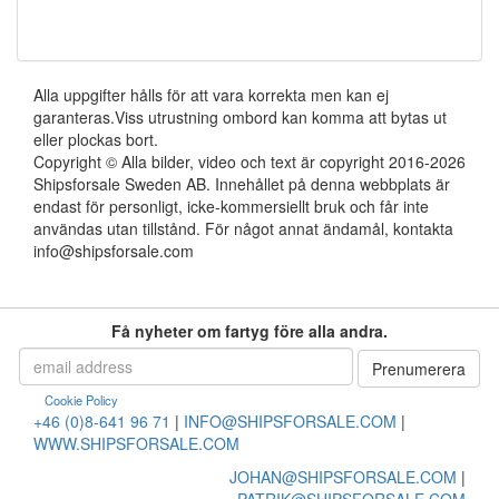
Alla uppgifter hålls för att vara korrekta men kan ej
garanteras.Viss utrustning ombord kan komma att bytas ut
eller plockas bort.
Copyright © Alla bilder, video och text är copyright 2016-2026
Shipsforsale Sweden AB. Innehållet på denna webbplats är
endast för personligt, icke-kommersiellt bruk och får inte
användas utan tillstånd. För något annat ändamål, kontakta
info@shipsforsale.com
Få nyheter om fartyg före alla andra.
Cookie Policy
+46 (0)8-641 96 71
|
INFO@SHIPSFORSALE.COM
|
WWW.SHIPSFORSALE.COM
JOHAN@SHIPSFORSALE.COM
|
PATRIK@SHIPSFORSALE.COM