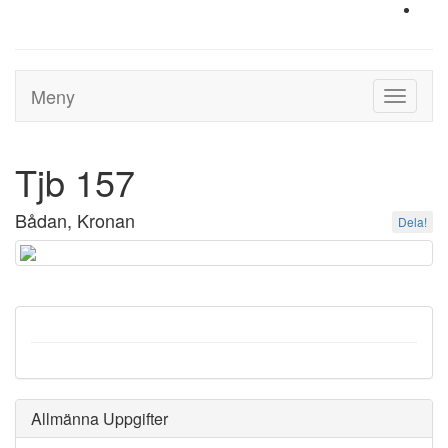
Meny
Toggle
navigati
Tjb 157
Bådan, Kronan
Dela!
Allmänna Uppgifter