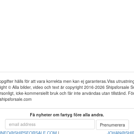
ppgifter hålls för att vara korrekta men kan ej garanteras.Viss utrustni
ight © Alla bilder, video och text är copyright 2016-2026 Shipsforsale
rsonligt, icke-kommersiellt bruk och får inte användas utan tillstånd. 
shipsforsale.com
Få nyheter om fartyg före alla andra.
INFO@SHIPSFORSALE.COM
|
JOHAN@SHI