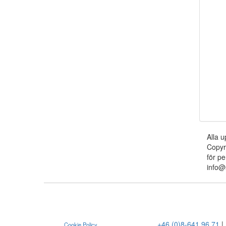
Alla u
Copyr
för pe
info@
+46 (0)8-641 96 71
|
Cookie Policy