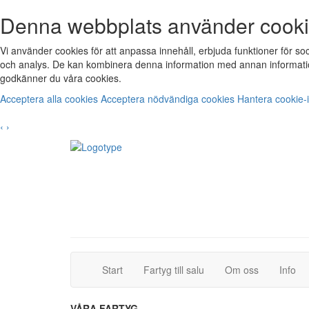
Denna webbplats använder cook
Vi använder cookies för att anpassa innehåll, erbjuda funktioner för s
och analys. De kan kombinera denna information med annan informatio
godkänner du våra cookies.
Acceptera alla cookies
Acceptera nödvändiga cookies
Hantera cookie-i
‹
›
(current)
(current)
Start
Fartyg till salu
Om oss
Info
VÅRA FARTYG