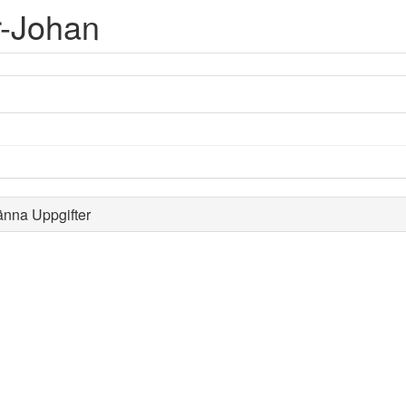
r-Johan
änna Uppgifter