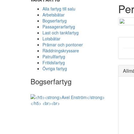
Pe
Alla fartyg till salu
Arbetsbåtar
Bogserfartyg
Passagerarfartyg
Last och tankfartyg
Lotsbåtar
Pråmar och pontoner
Räddningskryssare
Patrullfartyg
Fritidsfartyg
Övriga fartyg
Allm
Bogserfartyg