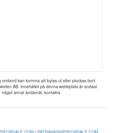
ng ombord kan komma att bytas ut eller plockas bort.
 Sweden AB. Innehållet på denna webbplats är endast
För något annat ändamål, kontakta
PSFORSALE.COM
|
PATRIK@SHIPSFORSALE.COM