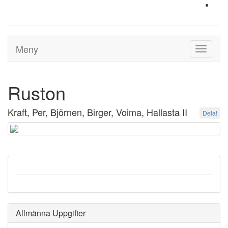
Meny
Toggle
navigati
Ruston
Kraft, Per, Björnen, Birger, Voima, Hallasta II
Dela!
Allmänna Uppgifter