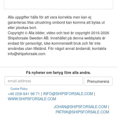
Alla uppgifter hålls för att vara korrekta men kan ej
garanteras.Viss utrustning ombord kan komma att bytas ut
eller plockas bort.
Copyright © Alla bilder, video och text är copyright 2016-2026
Shipsforsale Sweden AB. Innehållet på denna webbplats är
endast för personligt, icke-kommersiellt bruk och får inte
användas utan tillstånd. För något annat ändamål, kontakta
info@shipsforsale.com
Få nyheter om fartyg före alla andra.
Cookie Policy
+46 (0)8-641 96 71
|
INFO@SHIPSFORSALE.COM
|
WWW.SHIPSFORSALE.COM
JOHAN@SHIPSFORSALE.COM
|
PATRIK@SHIPSFORSALE.COM