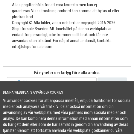
Alla uppgifter hålls för att vara korrekta men kan ej
garanteras.Viss utrustning ombord kan komma att bytas ut eller
plockas bort.
Copyright © Alla bilder, video och text är copyright 2016-2026
Shipsforsale Sweden AB. Innehållet på denna webbplats är
endast för personligt, icke-kommersiellt bruk och får inte
användas utan tillstånd. För något annat ändamål, kontakta
info@shipsforsale.com
Få nyheter om fartyg före alla andra.
DENNA WEBBPLATS ANVÄNDER COOKIES
Vi använder cookies för att anpassa innehåll, erbjuda funktioner för sociala
Cookie Policy
medier och analysera vår trafik. Vi delar också information om din
+46 (0)8-641 96 71
|
INFO@SHIPSFORSALE.COM
|
WWW.SHIPSFORSALE.COM
användning av vår webbplats med våra partners inom sociala medier och
JOHAN@SHIPSFORSALE.COM
|
PATRIK@SHIPSFORSALE.COM
analys. De kan kombinera denna information med annan information som
du har gett dem eller som de har samlat in genom din användning av deras
tjänster. Genom att fortsätta använda vår webbplats godkänner du våra