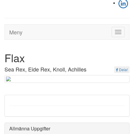
Meny
Toggle
navigati
Flax
Sea Rex, Eide Rex, Knoll, Achilles
Dela!
Allmänna Uppgifter