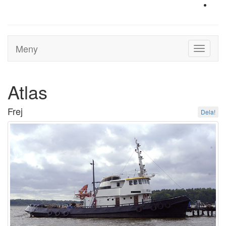
Meny
Toggle
navigati
Atlas
Frej
Dela!