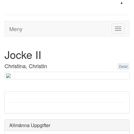
Meny
Toggle
navigati
Jocke II
Christina, Christin
Dela!
Allmänna Uppgifter