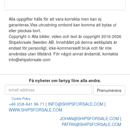
Alla uppgifter hålls för att vara korrekta men kan ej
garanteras.Viss utrustning ombord kan komma att bytas ut
eller plockas bort.
Copyright © Alla bilder, video och text är copyright 2016-2026
Shipsforsale Sweden AB. Innehållet på denna webbplats är
endast för personligt, icke-kommersiellt bruk och får inte
användas utan tillstånd. För något annat ändamål, kontakta
info@shipsforsale.com
Få nyheter om fartyg före alla andra.
Cookie Policy
+46 (0)8-641 96 71
|
INFO@SHIPSFORSALE.COM
|
WWW.SHIPSFORSALE.COM
JOHAN@SHIPSFORSALE.COM
|
PATRIK@SHIPSFORSALE.COM