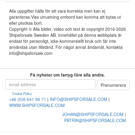
Alla uppgifter hålls för att vara korrekta men kan ej
garanteras.Viss utrustning ombord kan komma att bytas ut
eller plockas bort.
Copyright © Alla bilder, video och text är copyright 2016-2026
Shipsforsale Sweden AB. Innehållet på denna webbplats är
endast för personligt, icke-kommersiellt bruk och får inte
användas utan tillstånd. För något annat ändamål, kontakta
info@shipsforsale.com
Få nyheter om fartyg före alla andra.
Cookie Policy
+46 (0)8-641 96 71
|
INFO@SHIPSFORSALE.COM
|
WWW.SHIPSFORSALE.COM
JOHAN@SHIPSFORSALE.COM
|
PATRIK@SHIPSFORSALE.COM