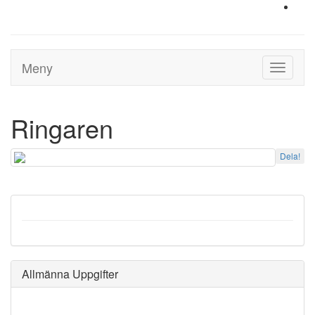
Meny
Toggle
navigati
Ringaren
Dela!
Allmänna Uppgifter