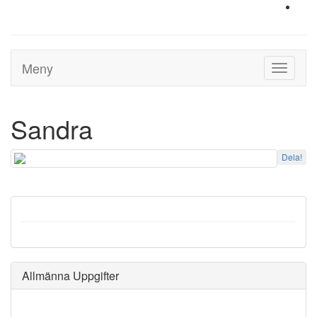
Meny
Toggle
navigati
Sandra
Dela!
Allmänna Uppgifter