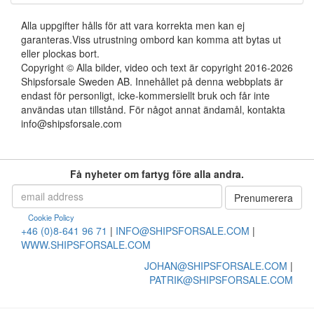
Alla uppgifter hålls för att vara korrekta men kan ej
garanteras.Viss utrustning ombord kan komma att bytas ut
eller plockas bort.
Copyright © Alla bilder, video och text är copyright 2016-2026
Shipsforsale Sweden AB. Innehållet på denna webbplats är
endast för personligt, icke-kommersiellt bruk och får inte
användas utan tillstånd. För något annat ändamål, kontakta
info@shipsforsale.com
Få nyheter om fartyg före alla andra.
Cookie Policy
+46 (0)8-641 96 71
|
INFO@SHIPSFORSALE.COM
|
WWW.SHIPSFORSALE.COM
JOHAN@SHIPSFORSALE.COM
|
PATRIK@SHIPSFORSALE.COM