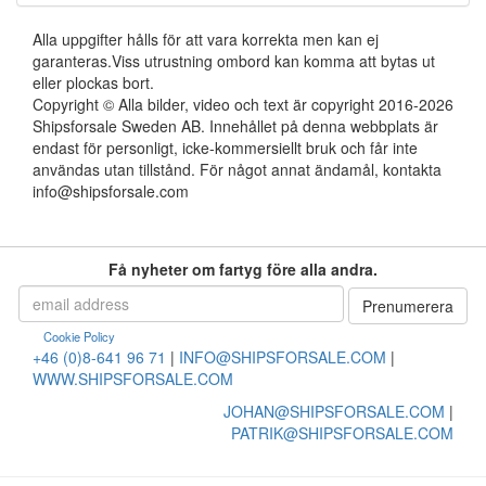
Alla uppgifter hålls för att vara korrekta men kan ej
garanteras.Viss utrustning ombord kan komma att bytas ut
eller plockas bort.
Copyright © Alla bilder, video och text är copyright 2016-2026
Shipsforsale Sweden AB. Innehållet på denna webbplats är
endast för personligt, icke-kommersiellt bruk och får inte
användas utan tillstånd. För något annat ändamål, kontakta
info@shipsforsale.com
Få nyheter om fartyg före alla andra.
Cookie Policy
+46 (0)8-641 96 71
|
INFO@SHIPSFORSALE.COM
|
WWW.SHIPSFORSALE.COM
JOHAN@SHIPSFORSALE.COM
|
PATRIK@SHIPSFORSALE.COM