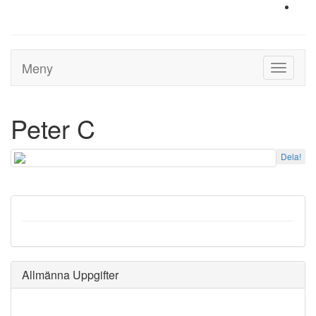
Meny
Toggle
navigati
Peter C
Dela!
Allmänna Uppgifter