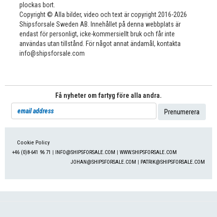
plockas bort.
Copyright © Alla bilder, video och text är copyright 2016-2026
Shipsforsale Sweden AB. Innehållet på denna webbplats är
endast för personligt, icke-kommersiellt bruk och får inte
användas utan tillstånd. För något annat ändamål, kontakta
info@shipsforsale.com
Få nyheter om fartyg före alla andra.
Cookie Policy
+46 (0)8-641 96 71
|
INFO@SHIPSFORSALE.COM
|
WWW.SHIPSFORSALE.COM
JOHAN@SHIPSFORSALE.COM
|
PATRIK@SHIPSFORSALE.COM