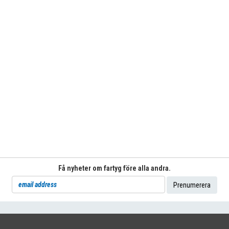
Få nyheter om fartyg före alla andra.
71
|
INFO@SHIPSFORSALE.COM
|
WWW.SHIPSFORSALE.COM
JOHAN@