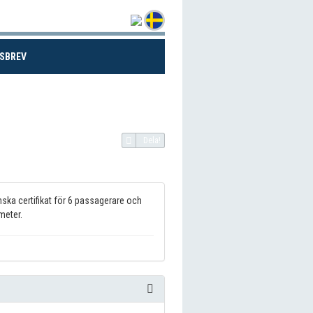
(CURRENT)
SBREV
Dela!
nska certifikat för 6 passagerare och
meter.