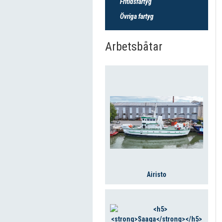
Fritidsfartyg
Övriga fartyg
Arbetsbåtar
Airisto