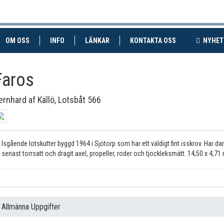
RENT)
(CURRENT)
OM OSS
INFO
LÄNKAR
KONTAKTA OSS
NYHET
Faros
ernhard af Källö, Lotsbåt 566
Isgående lotskutter byggd 1964 i Sjötorp som har ett väldigt fint isskrov. Har da
senast torrsatt och dragit axel, propeller, roder och tjockleksmätt. 14,50 x 4,71 
Allmänna Uppgifter