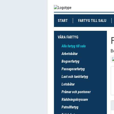
(CURRENT)
(CUR
START
FARTYG TILL SALU
VÅRA FARTYG
Alla fartyg till salu
B
Arbetsbåtar
Bogserfartyg
Passagerarfartyg
Last och tankfartyg
Lotsbåtar
Pråmar och pontoner
Räddningskryssare
Patrullfartyg