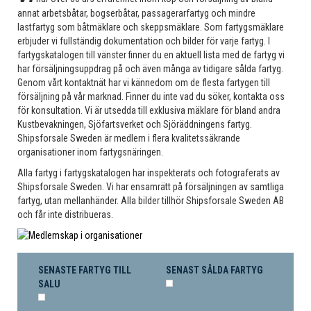
annat arbetsbåtar, bogserbåtar, passagerarfartyg och mindre
lastfartyg som båtmäklare och skeppsmäklare. Som fartygsmäklare
erbjuder vi fullständig dokumentation och bilder för varje fartyg. I
fartygskatalogen till vänster finner du en aktuell lista med de fartyg vi
har försäljningsuppdrag på och även många av tidigare sålda fartyg.
Genom vårt kontaktnät har vi kännedom om de flesta fartygen till
försäljning på vår marknad. Finner du inte vad du söker, kontakta oss
för konsultation. Vi är utsedda till exklusiva mäklare för bland andra
Kustbevakningen, Sjöfartsverket och Sjöräddningens fartyg.
Shipsforsale Sweden är medlem i flera kvalitetssäkrande
organisationer inom fartygsnäringen.
Alla fartyg i fartygskatalogen har inspekterats och fotograferats av
Shipsforsale Sweden. Vi har ensamrätt på försäljningen av samtliga
fartyg, utan mellanhänder. Alla bilder tillhör Shipsforsale Sweden AB
och får inte distribueras.
SENASTE FARTYG TILL
SENAST SÅLDA FARTYG
SALU