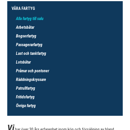
VÅRA FARTYG
Alla fartyg till salu
Arbetsbåtar
Bogserfartyg
Passagerarfartyg
Last och tankfartyg
Lotsbåtar
Pråmar och pontoner
Räddningskryssare
Patrullfartyg
Fritidsfartyg
Övriga fartyg
Vi
har över 30 års erfarenhet inom köp och försäljning av bland