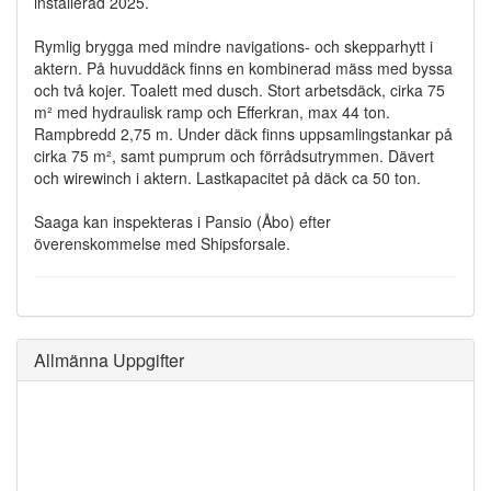
installerad 2025.
Rymlig brygga med mindre navigations- och skepparhytt i
aktern. På huvuddäck finns en kombinerad mäss med byssa
och två kojer. Toalett med dusch. Stort arbetsdäck, cirka 75
m² med hydraulisk ramp och Efferkran, max 44 ton.
Rampbredd 2,75 m. Under däck finns uppsamlingstankar på
cirka 75 m², samt pumprum och förrådsutrymmen. Dävert
och wirewinch i aktern. Lastkapacitet på däck ca 50 ton.
Saaga kan inspekteras i Pansio (Åbo) efter
överenskommelse med Shipsforsale.
Allmänna Uppgifter