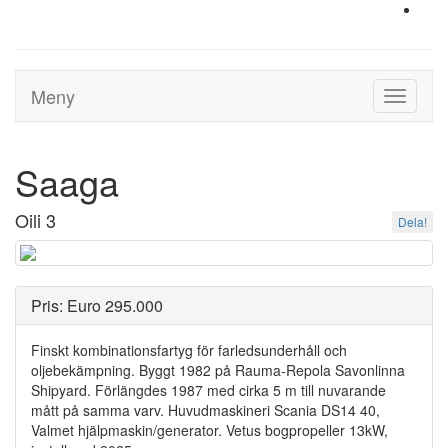
Meny
Toggle
navigati
Saaga
Oili 3
Dela!
Pris: Euro 295.000
Finskt kombinationsfartyg för farledsunderhåll och
oljebekämpning. Byggt 1982 på Rauma-Repola Savonlinna
Shipyard. Förlängdes 1987 med cirka 5 m till nuvarande
mått på samma varv. Huvudmaskineri Scania DS14 40,
Valmet hjälpmaskin/generator. Vetus bogpropeller 13kW,