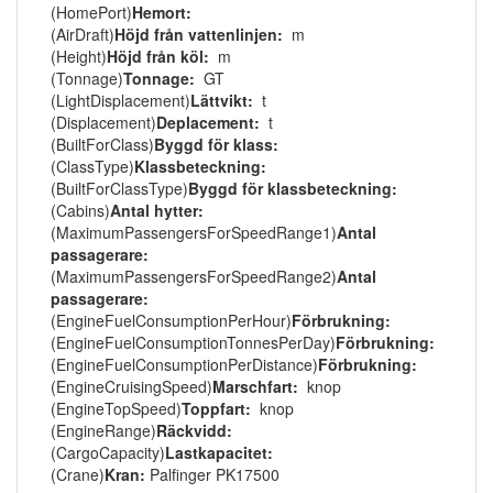
(HomePort)
Hemort:
(AirDraft)
Höjd från vattenlinjen:
m
(Height)
Höjd från köl:
m
(Tonnage)
Tonnage:
GT
(LightDisplacement)
Lättvikt:
t
(Displacement)
Deplacement:
t
(BuiltForClass)
Byggd för klass:
(ClassType)
Klassbeteckning:
(BuiltForClassType)
Byggd för klassbeteckning:
(Cabins)
Antal hytter:
(MaximumPassengersForSpeedRange1)
Antal
passagerare:
(MaximumPassengersForSpeedRange2)
Antal
passagerare:
(EngineFuelConsumptionPerHour)
Förbrukning:
(EngineFuelConsumptionTonnesPerDay)
Förbrukning:
(EngineFuelConsumptionPerDistance)
Förbrukning:
(EngineCruisingSpeed)
Marschfart:
knop
(EngineTopSpeed)
Toppfart:
knop
(EngineRange)
Räckvidd:
(CargoCapacity)
Lastkapacitet:
(Crane)
Kran:
Palfinger PK17500