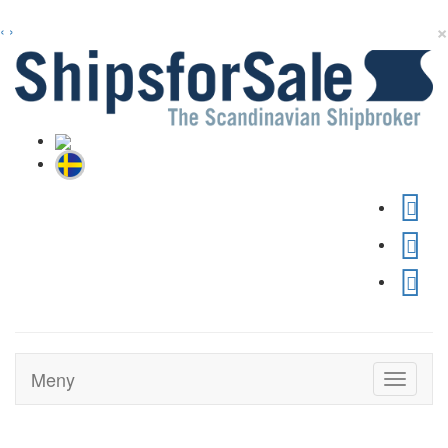
×
‹
›
Meny
Toggle
navigati