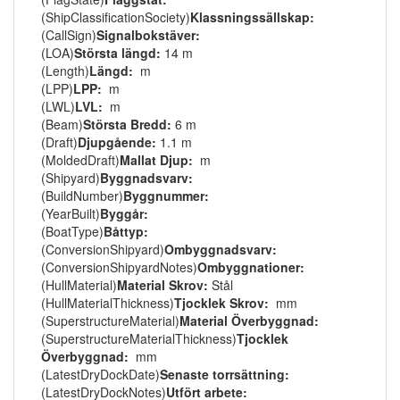
(ShipClassificationSociety)
Klassningssällskap:
(CallSign)
Signalbokstäver:
(LOA)
Största längd:
14 m
(Length)
Längd:
m
(LPP)
LPP:
m
(LWL)
LVL:
m
(Beam)
Största Bredd:
6 m
(Draft)
Djupgående:
1.1 m
(MoldedDraft)
Mallat Djup:
m
(Shipyard)
Byggnadsvarv:
(BuildNumber)
Byggnummer:
(YearBuilt)
Byggår:
(BoatType)
Båttyp:
(ConversionShipyard)
Ombyggnadsvarv:
(ConversionShipyardNotes)
Ombyggnationer:
(HullMaterial)
Material Skrov:
Stål
(HullMaterialThickness)
Tjocklek Skrov:
mm
(SuperstructureMaterial)
Material Överbyggnad:
(SuperstructureMaterialThickness)
Tjocklek
Överbyggnad:
mm
(LatestDryDockDate)
Senaste torrsättning:
(LatestDryDockNotes)
Utfört arbete: