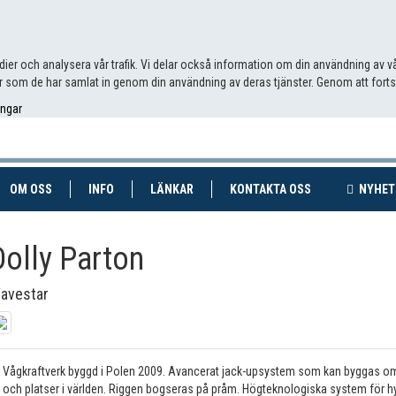
edier och analysera vår trafik. Vi delar också information om din användning av
 som de har samlat in genom din användning av deras tjänster. Genom att fort
ingar
RENT)
(CURRENT)
OM OSS
INFO
LÄNKAR
KONTAKTA OSS
NYHET
Dolly Parton
avestar
Vågkraftverk byggd i Polen 2009. Avancerat jack-upsystem som kan byggas om
och platser i världen. Riggen bogseras på pråm. Högteknologiska system för hy