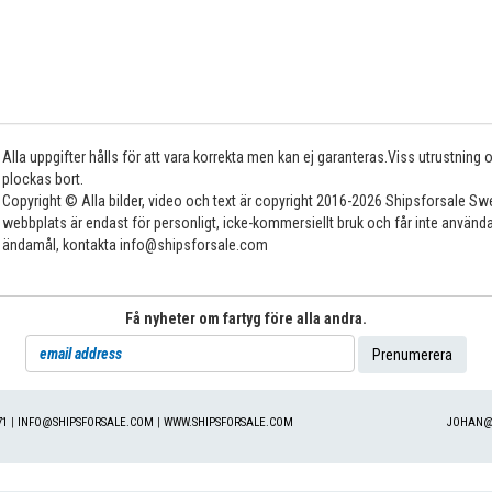
Alla uppgifter hålls för att vara korrekta men kan ej garanteras.Viss utrustning
plockas bort.
Copyright © Alla bilder, video och text är copyright 2016-2026 Shipsforsale Sw
webbplats är endast för personligt, icke-kommersiellt bruk och får inte använda
ändamål, kontakta info@shipsforsale.com
Få nyheter om fartyg före alla andra.
71
|
INFO@SHIPSFORSALE.COM
|
WWW.SHIPSFORSALE.COM
JOHAN@