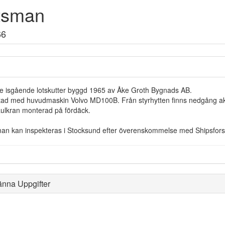
tsman
66
e isgående lotskutter byggd 1965 av Åke Groth Bygnads AB.
tad med huvudmaskin Volvo MD100B. Från styrhytten finns nedgång akter
ulkran monterad på fördäck.
an kan inspekteras i Stocksund efter överenskommelse med Shipsfor
änna Uppgifter