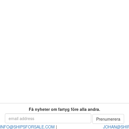
Få nyheter om fartyg före alla andra.
INFO@SHIPSFORSALE.COM
|
JOHAN@SHI