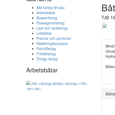
Bå
Alla fartyg till salu
Arbetsbåtar
TJB 1
Bogserfartyg
Passagerarfartyg
Last och tankfartyg
Lotsbåtar
Pråmar och pontoner
Räddningskryssare
Mindr
Patrullfartyg
Utrus
Fritidsfartyg
Hydra
Övriga fartyg
Båtsm
Arbetsbåtar
Allm