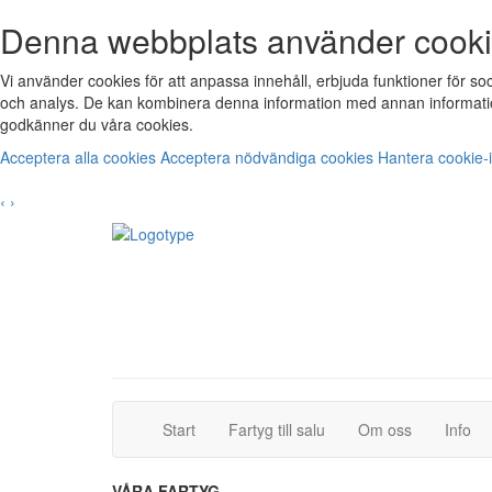
Denna webbplats använder cook
Vi använder cookies för att anpassa innehåll, erbjuda funktioner för s
och analys. De kan kombinera denna information med annan informatio
godkänner du våra cookies.
Acceptera alla cookies
Acceptera nödvändiga cookies
Hantera cookie-i
‹
›
(current)
(current)
Start
Fartyg till salu
Om oss
Info
VÅRA FARTYG