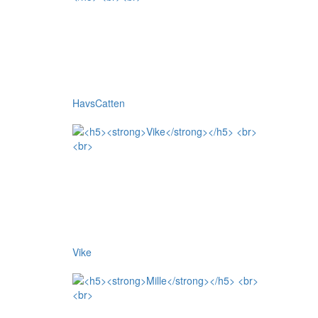
HavsCatten
Vike