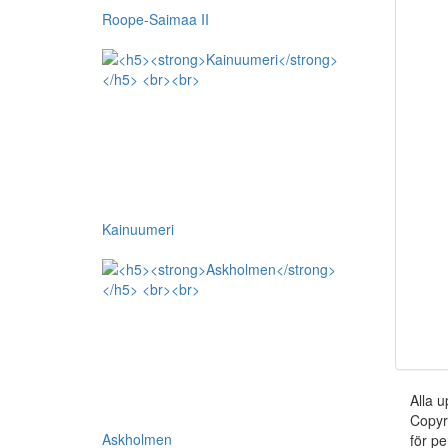
Roope-Saimaa II
Kainuumeri
Alla u
Copyr
Askholmen
för pe