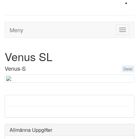
Meny
Toggle
navigati
Venus SL
Venus-S
Dela!
Allmänna Uppgifter