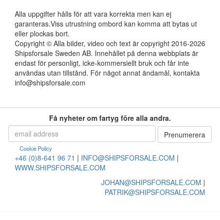
Alla uppgifter hålls för att vara korrekta men kan ej
garanteras.Viss utrustning ombord kan komma att bytas ut
eller plockas bort.
Copyright © Alla bilder, video och text är copyright 2016-2026
Shipsforsale Sweden AB. Innehållet på denna webbplats är
endast för personligt, icke-kommersiellt bruk och får inte
användas utan tillstånd. För något annat ändamål, kontakta
info@shipsforsale.com
Få nyheter om fartyg före alla andra.
Cookie Policy
+46 (0)8-641 96 71
|
INFO@SHIPSFORSALE.COM
|
WWW.SHIPSFORSALE.COM
JOHAN@SHIPSFORSALE.COM
|
PATRIK@SHIPSFORSALE.COM