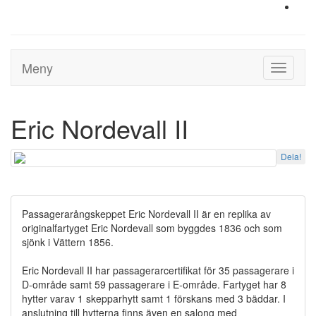
Meny
Toggle
navigati
Eric Nordevall II
Dela!
Passagerarångskeppet Eric Nordevall II är en replika av
originalfartyget Eric Nordevall som byggdes 1836 och som
sjönk i Vättern 1856.
Eric Nordevall II har passagerarcertifikat för 35 passagerare i
D-område samt 59 passagerare i E-område. Fartyget har 8
hytter varav 1 skepparhytt samt 1 förskans med 3 bäddar. I
anslutning till hytterna finns även en salong med