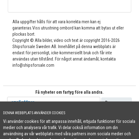
Alla uppgifter hålls för att vara korrekta men kan ej
garanteras.Viss utrustning ombord kan komma att bytas ut eller
plockas bort.
Copyright © Alla bilder, video och text är copyright 2016-2026
Shipsforsale Sweden AB. Innehållet på denna webbplats är
endast för personligt, icke-kommersiellt bruk och får inte
användas utan tillstånd. För något annat ändamål, kontakta
info@shipsforsale.com
Få nyheter om fartyg före alla andra.
DENNA WEBBPLATS ANVÄNDER COOKIES
Vi använder cookies för att anpassa innehåll, erbjuda funktioner för sociala
Cookie Policy
medier och analysera vår trafik. Vi delar också information om din
+46 (0)8-641 96 71
|
INFO@SHIPSFORSALE.COM
|
WWW.SHIPSFORSALE.COM
användning av vår webbplats med våra partners inom sociala medier och
JOHAN@SHIPSFORSALE.COM
|
PATRIK@SHIPSFORSALE.COM