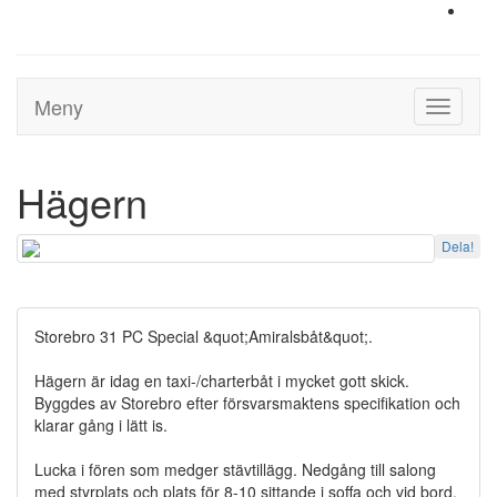
Meny
Toggle
navigati
Hägern
Dela!
Storebro 31 PC Special &quot;Amiralsbåt&quot;.
Hägern är idag en taxi-/charterbåt i mycket gott skick.
Byggdes av Storebro efter försvarsmaktens specifikation och
klarar gång i lätt is.
Lucka i fören som medger stävtillägg. Nedgång till salong
med styrplats och plats för 8-10 sittande i soffa och vid bord.