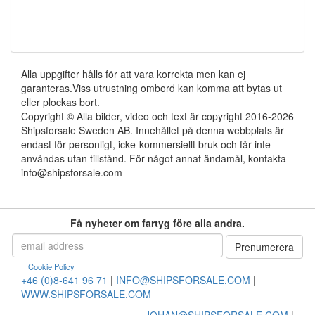
Alla uppgifter hålls för att vara korrekta men kan ej
garanteras.Viss utrustning ombord kan komma att bytas ut
eller plockas bort.
Copyright © Alla bilder, video och text är copyright 2016-2026
Shipsforsale Sweden AB. Innehållet på denna webbplats är
endast för personligt, icke-kommersiellt bruk och får inte
användas utan tillstånd. För något annat ändamål, kontakta
info@shipsforsale.com
Få nyheter om fartyg före alla andra.
Cookie Policy
+46 (0)8-641 96 71
|
INFO@SHIPSFORSALE.COM
|
WWW.SHIPSFORSALE.COM
JOHAN@SHIPSFORSALE.COM
|