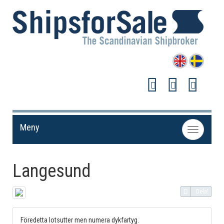
Meny
Toggle
navigation
Langesund
Dela!
Föredetta lotsutter men numera dykfartyg.