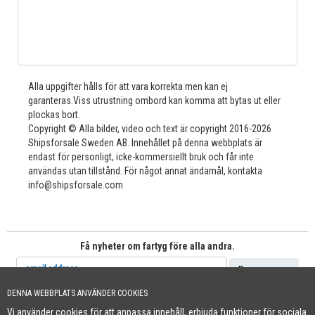
Alla uppgifter hålls för att vara korrekta men kan ej
garanteras.Viss utrustning ombord kan komma att bytas ut eller
plockas bort.
Copyright © Alla bilder, video och text är copyright 2016-2026
Shipsforsale Sweden AB. Innehållet på denna webbplats är
endast för personligt, icke-kommersiellt bruk och får inte
användas utan tillstånd. För något annat ändamål, kontakta
info@shipsforsale.com
Få nyheter om fartyg före alla andra.
DENNA WEBBPLATS ANVÄNDER COOKIES
Vi använder cookies för att anpassa innehåll, erbjuda funktioner för sociala
Cookie Policy