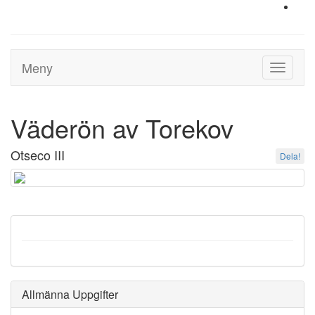
Meny
Toggle
navigati
Väderön av Torekov
Otseco III
Dela!
Allmänna Uppgifter