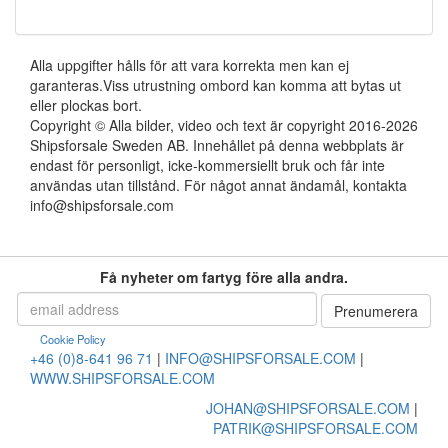
Alla uppgifter hålls för att vara korrekta men kan ej
garanteras.Viss utrustning ombord kan komma att bytas ut
eller plockas bort.
Copyright © Alla bilder, video och text är copyright 2016-2026
Shipsforsale Sweden AB. Innehållet på denna webbplats är
endast för personligt, icke-kommersiellt bruk och får inte
användas utan tillstånd. För något annat ändamål, kontakta
info@shipsforsale.com
Få nyheter om fartyg före alla andra.
Cookie Policy
+46 (0)8-641 96 71
|
INFO@SHIPSFORSALE.COM
|
WWW.SHIPSFORSALE.COM
JOHAN@SHIPSFORSALE.COM
|
PATRIK@SHIPSFORSALE.COM