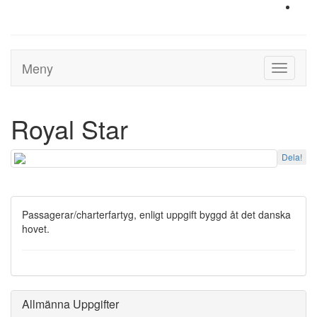
Meny
Toggle
navigati
Royal Star
Dela!
Passagerar/charterfartyg, enligt uppgift byggd åt det danska
hovet.
Allmänna Uppgifter