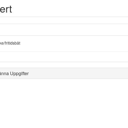
ert
ke/fritidsbåt
änna Uppgifter