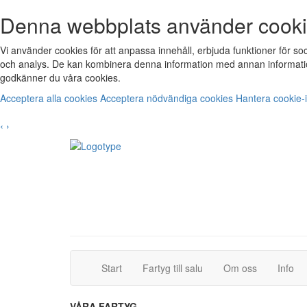
Denna webbplats använder cook
Vi använder cookies för att anpassa innehåll, erbjuda funktioner för s
och analys. De kan kombinera denna information med annan informatio
godkänner du våra cookies.
Acceptera alla cookies
Acceptera nödvändiga cookies
Hantera cookie-i
‹
›
(current)
(current)
Start
Fartyg till salu
Om oss
Info
VÅRA FARTYG