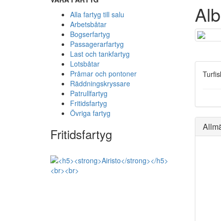
Alb
Alla fartyg till salu
Arbetsbåtar
Bogserfartyg
Passagerarfartyg
Last och tankfartyg
Lotsbåtar
Pråmar och pontoner
Turfis
Räddningskryssare
Patrullfartyg
Fritidsfartyg
Övriga fartyg
Allm
Fritidsfartyg