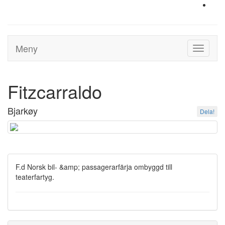
Meny
Toggle
navigati
Fitzcarraldo
Bjarkøy
Dela!
F.d Norsk bil- &amp; passagerarfärja ombyggd till
teaterfartyg.