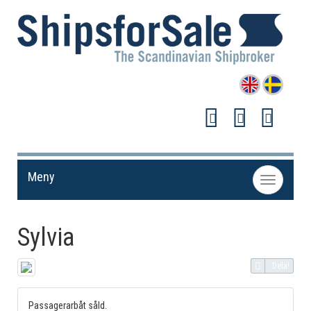
Meny
Toggle
navigation
Sylvia
Dela!
Passagerarbåt såld.