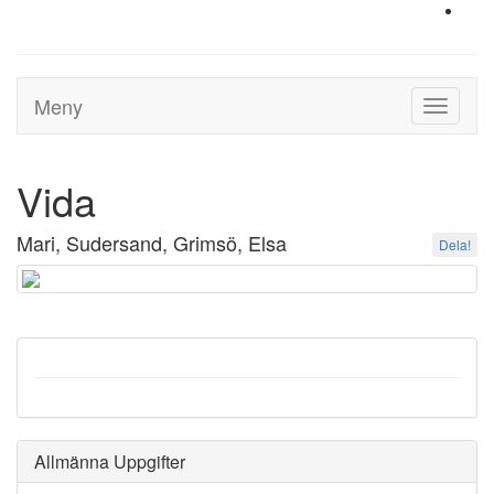
Meny
Toggle
navigati
Vida
Mari, Sudersand, Grimsö, Elsa
Dela!
Allmänna Uppgifter