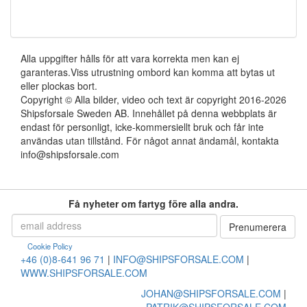
Alla uppgifter hålls för att vara korrekta men kan ej
garanteras.Viss utrustning ombord kan komma att bytas ut
eller plockas bort.
Copyright © Alla bilder, video och text är copyright 2016-2026
Shipsforsale Sweden AB. Innehållet på denna webbplats är
endast för personligt, icke-kommersiellt bruk och får inte
användas utan tillstånd. För något annat ändamål, kontakta
info@shipsforsale.com
Få nyheter om fartyg före alla andra.
Cookie Policy
+46 (0)8-641 96 71
|
INFO@SHIPSFORSALE.COM
|
WWW.SHIPSFORSALE.COM
JOHAN@SHIPSFORSALE.COM
|
PATRIK@SHIPSFORSALE.COM