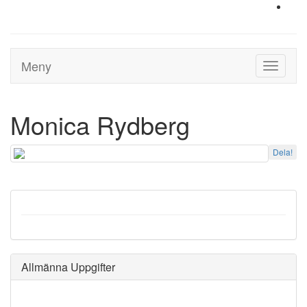
Meny
Toggle
navigati
Monica Rydberg
Dela!
Allmänna Uppgifter