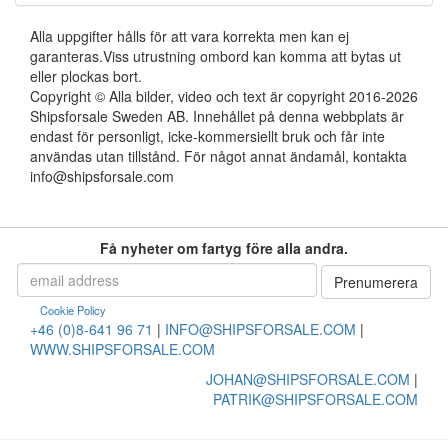
Alla uppgifter hålls för att vara korrekta men kan ej
garanteras.Viss utrustning ombord kan komma att bytas ut
eller plockas bort.
Copyright © Alla bilder, video och text är copyright 2016-2026
Shipsforsale Sweden AB. Innehållet på denna webbplats är
endast för personligt, icke-kommersiellt bruk och får inte
användas utan tillstånd. För något annat ändamål, kontakta
info@shipsforsale.com
Få nyheter om fartyg före alla andra.
Cookie Policy
+46 (0)8-641 96 71
|
INFO@SHIPSFORSALE.COM
|
WWW.SHIPSFORSALE.COM
JOHAN@SHIPSFORSALE.COM
|
PATRIK@SHIPSFORSALE.COM