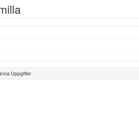
illa
änna Uppgifter