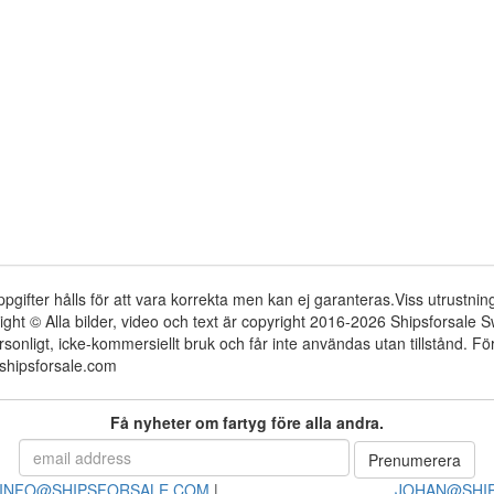
ppgifter hålls för att vara korrekta men kan ej garanteras.Viss utrustni
ight © Alla bilder, video och text är copyright 2016-2026 Shipsforsale
rsonligt, icke-kommersiellt bruk och får inte användas utan tillstånd. 
shipsforsale.com
Få nyheter om fartyg före alla andra.
INFO@SHIPSFORSALE.COM
|
JOHAN@SHI