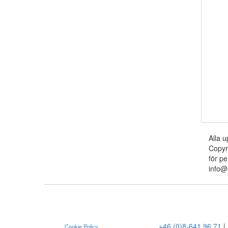
Alla u
Copyr
för pe
info@
+46 (0)8-641 96 71
|
Cookie Policy