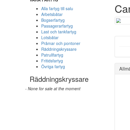
Cam
Alla fartyg till salu
Arbetsbåtar
Bogserfartyg
Passagerarfartyg
Last och tankfartyg
Lotsbåtar
Pråmar och pontoner
Räddningskryssare
Patrullfartyg
Fritidsfartyg
Övriga fartyg
Allm
Räddningskryssare
- None for sale at the moment