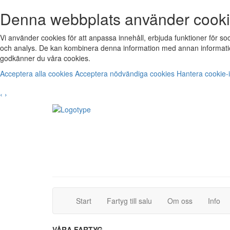
Denna webbplats använder cook
Vi använder cookies för att anpassa innehåll, erbjuda funktioner för s
och analys. De kan kombinera denna information med annan informatio
godkänner du våra cookies.
Acceptera alla cookies
Acceptera nödvändiga cookies
Hantera cookie-i
‹
›
(current)
(current)
Start
Fartyg till salu
Om oss
Info
VÅRA FARTYG