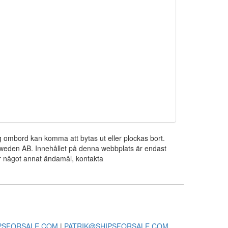
ng ombord kan komma att bytas ut eller plockas bort.
 Sweden AB. Innehållet på denna webbplats är endast
För något annat ändamål, kontakta
PSFORSALE.COM
|
PATRIK@SHIPSFORSALE.COM