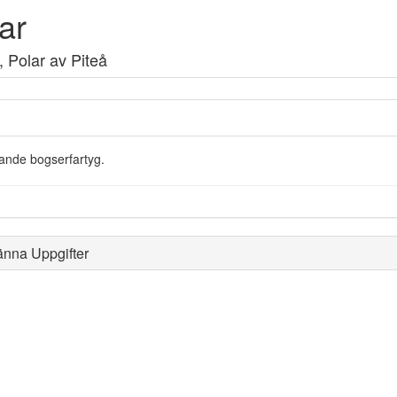
ar
, Polar av Piteå
tande bogserfartyg.
änna Uppgifter