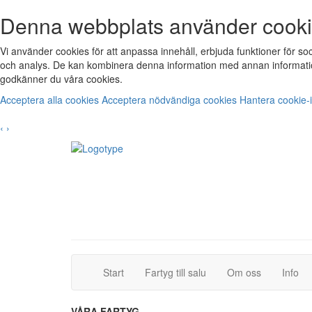
Denna webbplats använder cook
Vi använder cookies för att anpassa innehåll, erbjuda funktioner för s
och analys. De kan kombinera denna information med annan informatio
godkänner du våra cookies.
Acceptera alla cookies
Acceptera nödvändiga cookies
Hantera cookie-i
‹
›
(current)
(current)
Start
Fartyg till salu
Om oss
Info
VÅRA FARTYG