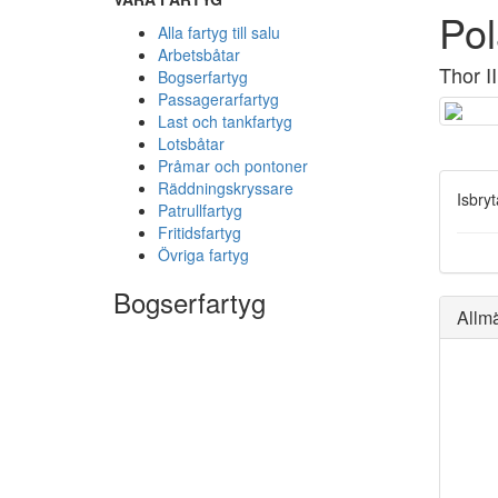
Pol
Alla fartyg till salu
Arbetsbåtar
Thor II
Bogserfartyg
Passagerarfartyg
Last och tankfartyg
Lotsbåtar
Pråmar och pontoner
Räddningskryssare
Isbry
Patrullfartyg
Fritidsfartyg
Övriga fartyg
Bogserfartyg
Allm