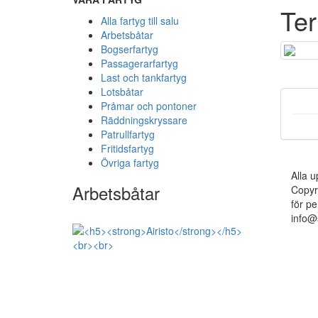
Ter
Alla fartyg till salu
Arbetsbåtar
Bogserfartyg
Passagerarfartyg
Last och tankfartyg
Lotsbåtar
Pråmar och pontoner
Räddningskryssare
Patrullfartyg
Fritidsfartyg
Övriga fartyg
Alla u
Arbetsbåtar
Copyr
för pe
info@