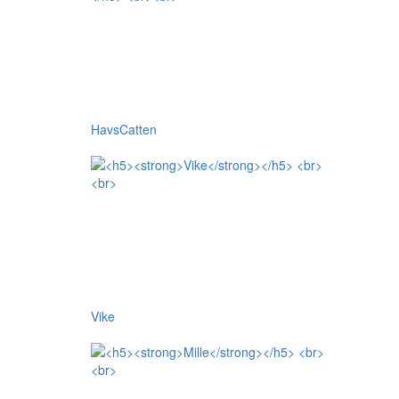
HavsCatten
Vike