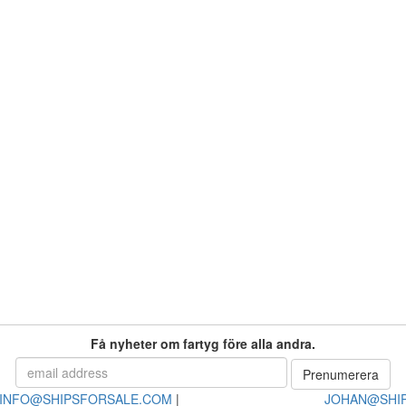
Få nyheter om fartyg före alla andra.
INFO@SHIPSFORSALE.COM
|
JOHAN@SHI