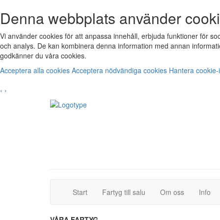
Denna webbplats använder cook
Vi använder cookies för att anpassa innehåll, erbjuda funktioner för s
och analys. De kan kombinera denna information med annan informatio
godkänner du våra cookies.
Acceptera alla cookies
Acceptera nödvändiga cookies
Hantera cookie-i
‹
›
(current)
(current)
Start
Fartyg till salu
Om oss
Info
VÅRA FARTYG