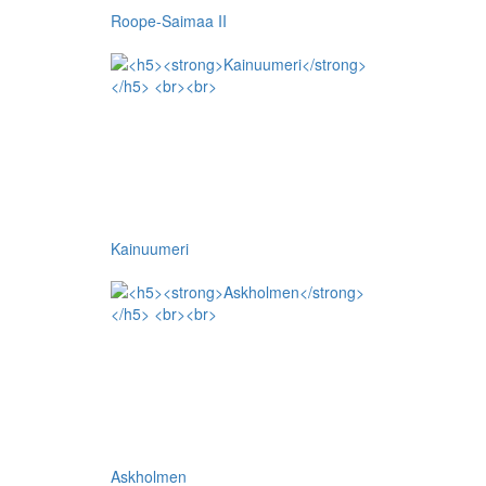
Roope-Saimaa II
Kainuumeri
Askholmen