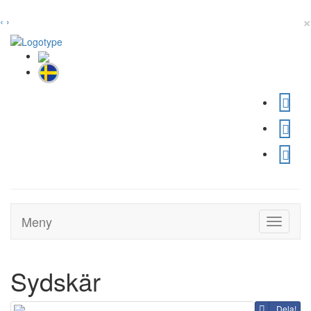
×
‹
›
Meny
Toggle
navigati
Sydskär
Dela!