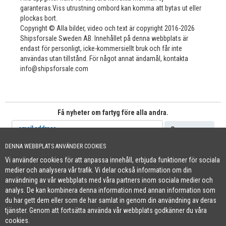
garanteras.Viss utrustning ombord kan komma att bytas ut eller
plockas bort.
Copyright © Alla bilder, video och text är copyright 2016-2026
Shipsforsale Sweden AB. Innehållet på denna webbplats är
endast för personligt, icke-kommersiellt bruk och får inte
användas utan tillstånd. För något annat ändamål, kontakta
info@shipsforsale.com
Få nyheter om fartyg före alla andra.
DENNA WEBBPLATS ANVÄNDER COOKIES
Vi använder cookies för att anpassa innehåll, erbjuda funktioner för sociala
Cookie Policy
medier och analysera vår trafik. Vi delar också information om din
+46 (0)8-641 96 71
|
INFO@SHIPSFORSALE.COM
|
WWW.SHIPSFORSALE.COM
användning av vår webbplats med våra partners inom sociala medier och
JOHAN@SHIPSFORSALE.COM
|
PATRIK@SHIPSFORSALE.COM
analys. De kan kombinera denna information med annan information som
du har gett dem eller som de har samlat in genom din användning av deras
tjänster. Genom att fortsätta använda vår webbplats godkänner du våra
cookies.