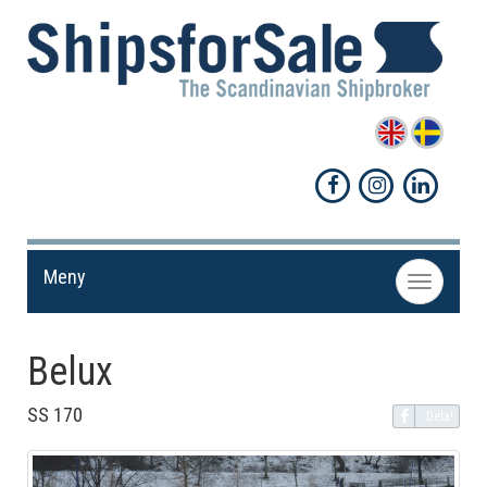
Meny
Toggle
navigation
Belux
SS 170
Dela!