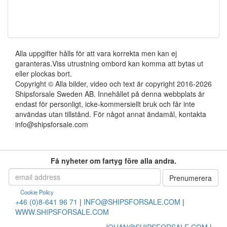
Alla uppgifter hålls för att vara korrekta men kan ej
garanteras.Viss utrustning ombord kan komma att bytas ut
eller plockas bort.
Copyright © Alla bilder, video och text är copyright 2016-2026
Shipsforsale Sweden AB. Innehållet på denna webbplats är
endast för personligt, icke-kommersiellt bruk och får inte
användas utan tillstånd. För något annat ändamål, kontakta
info@shipsforsale.com
Få nyheter om fartyg före alla andra.
Cookie Policy
+46 (0)8-641 96 71
|
INFO@SHIPSFORSALE.COM
|
WWW.SHIPSFORSALE.COM
JOHAN@SHIPSFORSALE.COM
|