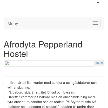
Meny
Toggle
navigati
Afrodyta Pepperland
Hostel
Dela!
I fören är ett litet kontor med cafeteria och gästdatorer och
wifi-anslutning.
På babord sida är ett litet förråd och byssan.
Därefter kommer på babord sida en duschavdelning med
fyra duschrum/handfat och en toalett. På Styrbord sida två
toaletter och uppgång till soldäck/nedgång till undre däck