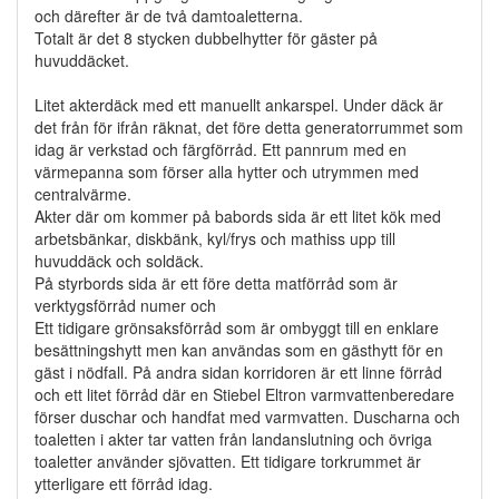
och därefter är de två damtoaletterna.
Totalt är det 8 stycken dubbelhytter för gäster på
huvuddäcket.
Litet akterdäck med ett manuellt ankarspel. Under däck är
det från för ifrån räknat, det före detta generatorrummet som
idag är verkstad och färgförråd. Ett pannrum med en
värmepanna som förser alla hytter och utrymmen med
centralvärme.
Akter där om kommer på babords sida är ett litet kök med
arbetsbänkar, diskbänk, kyl/frys och mathiss upp till
huvuddäck och soldäck.
På styrbords sida är ett före detta matförråd som är
verktygsförråd numer och
Ett tidigare grönsaksförråd som är ombyggt till en enklare
besättningshytt men kan användas som en gästhytt för en
gäst i nödfall. På andra sidan korridoren är ett linne förråd
och ett litet förråd där en Stiebel Eltron varmvattenberedare
förser duschar och handfat med varmvatten. Duscharna och
toaletten i akter tar vatten från landanslutning och övriga
toaletter använder sjövatten. Ett tidigare torkrummet är
ytterligare ett förråd idag.