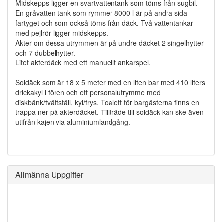
Midskepps ligger en svartvattentank som töms från sugbil.
En gråvatten tank som rymmer 8000 l är på andra sida
fartyget och som också töms från däck. Två vattentankar
med pejlrör ligger midskepps.
Akter om dessa utrymmen är på undre däcket 2 singelhytter
och 7 dubbelhytter.
Litet akterdäck med ett manuellt ankarspel.
Soldäck som är 18 x 5 meter med en liten bar med 410 liters
drickakyl i fören och ett personalutrymme med
diskbänk/tvättställ, kyl/frys. Toalett för bargästerna finns en
trappa ner på akterdäcket. Tillträde till soldäck kan ske även
utifrån kajen via aluminiumlandgång.
Allmänna Uppgifter