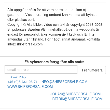
Alla uppgifter hålls för att vara korrekta men kan ej
garanteras.Viss utrustning ombord kan komma att bytas ut
eller plockas bort.
Copyright © Alla bilder, video och text är copyright 2016-2026
Shipsforsale Sweden AB. Innehållet på denna webbplats är
endast för personligt, icke-kommersiellt bruk och får inte
användas utan tillstånd. För något annat ändamål, kontakta
info@shipsforsale.com
Få nyheter om fartyg före alla andra.
Cookie Policy
+46 (0)8-641 96 71
|
INFO@SHIPSFORSALE.COM
|
WWW.SHIPSFORSALE.COM
JOHAN@SHIPSFORSALE.COM
|
PATRIK@SHIPSFORSALE.COM