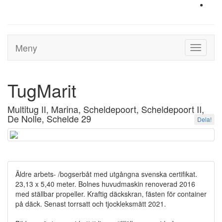
Meny
Toggle
navigati
TugMarit
Multitug II, Marina, Scheldepoort, Scheldepoort II,
De Nolle, Schelde 29
Dela!
Äldre arbets- /bogserbåt med utgångna svenska certifikat.
23,13 x 5,40 meter. Bolnes huvudmaskin renoverad 2016
med ställbar propeller. Kraftig däckskran, fästen för container
på däck. Senast torrsatt och tjockleksmätt 2021.