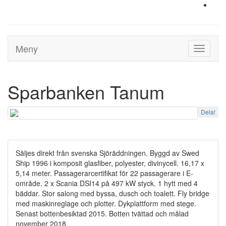
Meny
Toggle
navigati
Sparbanken Tanum
Dela!
Säljes direkt från svenska Sjöräddningen. Byggd av Swed
Ship 1996 i komposit glasfiber, polyester, divinycell. 16,17 x
5,14 meter. Passagerarcertifikat för 22 passagerare i E-
område. 2 x Scania DSI14 på 497 kW styck. 1 hytt med 4
bäddar. Stor salong med byssa, dusch och toalett. Fly bridge
med maskinreglage och plotter. Dykplattform med stege.
Senast bottenbesiktad 2015. Botten tvättad och målad
november 2018.