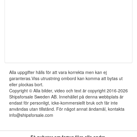
Alla uppgifter hålls för att vara korrekta men kan ej
garanteras.Viss utrustning ombord kan komma att bytas ut
eller plockas bort.
Copyright © Alla bilder, video och text är copyright 2016-2026
Shipsforsale Sweden AB. Innehållet på denna webbplats är
endast för personligt, icke-kommersiellt bruk och får inte
användas utan tillstånd. För något annat ändamål, kontakta
info@shipsforsale.com
Få nyheter om fartyg före alla andra.