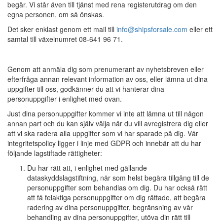
begär. Vi står även till tjänst med rena registerutdrag om den
egna personen, om så önskas.
Det sker enklast genom ett mail till
info@shipsforsale.com
eller ett
samtal till växelnumret 08-641 96 71.
Genom att anmäla dig som prenumerant av nyhetsbreven eller
efterfråga annan relevant information av oss, eller lämna ut dina
uppgifter till oss, godkänner du att vi hanterar dina
personuppgifter i enlighet med ovan.
Just dina personuppgifter kommer vi inte att lämna ut till någon
annan part och du kan själv välja när du vill avregistrera dig eller
att vi ska radera alla uppgifter som vi har sparade på dig. Vår
integritetspolicy ligger i linje med GDPR och innebär att du har
följande lagstiftade rättigheter:
Du har rätt att, i enlighet med gällande
dataskyddslagstiftning, när som helst begära tillgång till de
personuppgifter som behandlas om dig. Du har också rätt
att få felaktiga personuppgifter om dig rättade, att begära
radering av dina personuppgifter, begränsning av vår
behandling av dina personuppgifter, utöva din rätt till