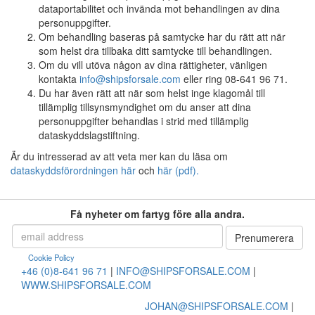
dataportabilitet och invända mot behandlingen av dina
personuppgifter.
Om behandling baseras på samtycke har du rätt att när
som helst dra tillbaka ditt samtycke till behandlingen.
Om du vill utöva någon av dina rättigheter, vänligen
kontakta
info@shipsforsale.com
eller ring 08-641 96 71.
Du har även rätt att när som helst inge klagomål till
tillämplig tillsynsmyndighet om du anser att dina
personuppgifter behandlas i strid med tillämplig
dataskyddslagstiftning.
Är du intresserad av att veta mer kan du läsa om
dataskyddsförordningen här
och
här (pdf).
Få nyheter om fartyg före alla andra.
Cookie Policy
+46 (0)8-641 96 71
|
INFO@SHIPSFORSALE.COM
|
WWW.SHIPSFORSALE.COM
JOHAN@SHIPSFORSALE.COM
|