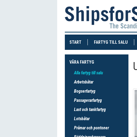
(CURRENT)
(CUR
START
FARTYG TILL SALU
VÅRA FARTYG
Alla fartyg till salu
Arbetsbåtar
Bogserfartyg
Passagerarfartyg
Last och tankfartyg
Lotsbåtar
Pråmar och pontoner
Räddningskryssare