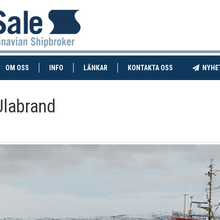
RENT)
(CURRENT)
OM OSS
INFO
LÄNKAR
KONTAKTA OSS
NYHE
Ulabrand