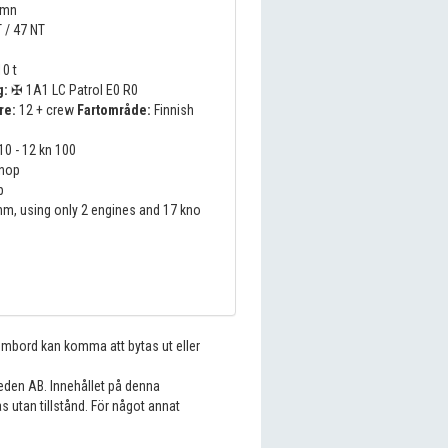
amn
 / 47 NT
0 t
g:
✠ 1A1 LC Patrol E0 R0
re:
12 + crew
Fartområde:
Finnish
10 - 12 kn 100
nop
p
m, using only 2 engines and 17 kno
 ombord kan komma att bytas ut eller
eden AB. Innehållet på denna
s utan tillstånd. För något annat