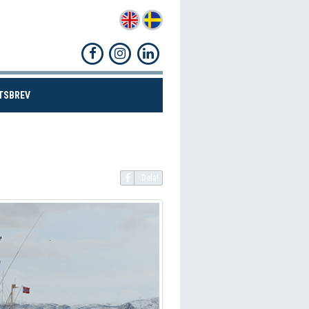
(CURRENT)
TSBREV
Dela!