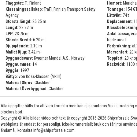
Flaggstat:
FI, Finland
Hemort:
Marieh
Klassningssällskap:
TraFi, Finnish Transport Safety
Tonnage:
154 GT
Agency
Lättvikt:
74 t
Största längd:
25.25 m
Deplacement:
11
Längd:
23.92 m
Klassbetecknin
LPP:
23.75 m
Antal passagera
Största Bredd:
6.20 m
trade area I
Djupgående:
2.10 m
Förbrukning:
at 
Mallat Djup:
3.42 m
Marschfart:
20 k
Byggnadsvarv:
Kværner Mandal A.S., Norway
Toppfart:
23 kno
Byggnummer:
14
Räckvidd:
1100 n
Byggår:
1997
Båttyp:
von Koss-klassen (Mk III)
Material Skrov:
Glasfiber
Material Överbyggnad:
Glasfiber
Alla uppgifter hålls för att vara korrekta men kan ej garanteras.Viss utrustning
plockas bort.
Copyright © Alla bilder, video och text är copyright 2016-2026 Shipsforsale Sw
webbplats är endast för personligt, icke-kommersiellt bruk och får inte använda
ändamål, kontakta info@shipsforsale.com