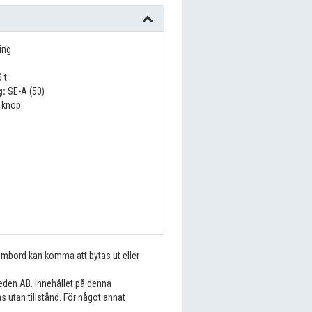
ing
 t
g:
SE-A (50)
 knop
 ombord kan komma att bytas ut eller
eden AB. Innehållet på denna
s utan tillstånd. För något annat