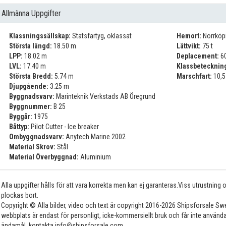
Allmänna Uppgifter
Klassningssällskap:
Statsfartyg, oklassat
Hemort:
Norrköp
Största längd:
18.50 m
Lättvikt:
75 t
LPP:
18.02 m
Deplacement:
60
LVL:
17.40 m
Klassbetecknin
Största Bredd:
5.74 m
Marschfart:
10,5
Djupgående:
3.25 m
Byggnadsvarv:
Marinteknik Verkstads AB Öregrund
Byggnummer:
B 25
Byggår:
1975
Båttyp:
Pilot Cutter - Ice breaker
Ombyggnadsvarv:
Anytech Marine 2002
Material Skrov:
Stål
Material Överbyggnad:
Aluminium
Alla uppgifter hålls för att vara korrekta men kan ej garanteras.Viss utrustning
plockas bort.
Copyright © Alla bilder, video och text är copyright 2016-2026 Shipsforsale Sw
webbplats är endast för personligt, icke-kommersiellt bruk och får inte använda
ändamål, kontakta info@shipsforsale.com