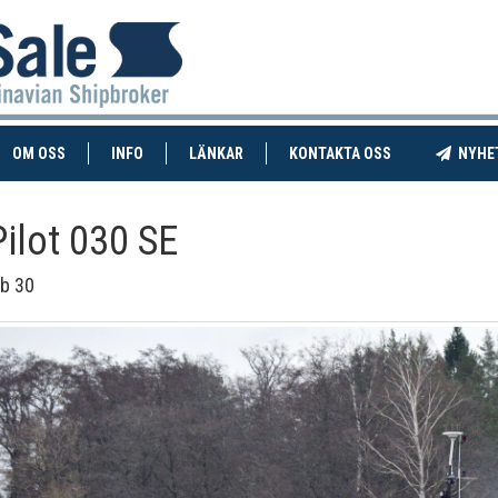
RENT)
(CURRENT)
OM OSS
INFO
LÄNKAR
KONTAKTA OSS
NYHE
Pilot 030 SE
jb 30