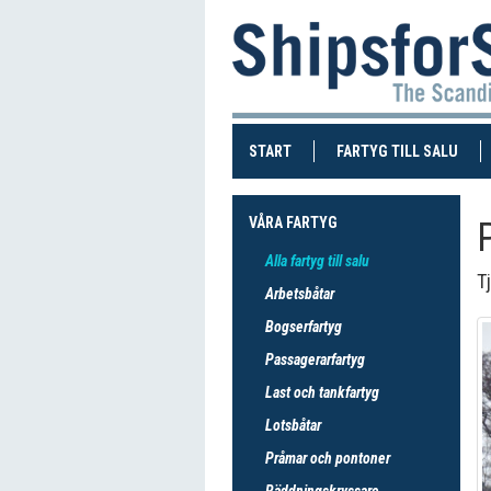
(CURRENT)
(CUR
START
FARTYG TILL SALU
VÅRA FARTYG
Alla fartyg till salu
T
Arbetsbåtar
Bogserfartyg
Passagerarfartyg
Last och tankfartyg
Lotsbåtar
Pråmar och pontoner
Räddningskryssare