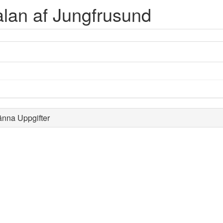
lan af Jungfrusund
änna Uppgifter