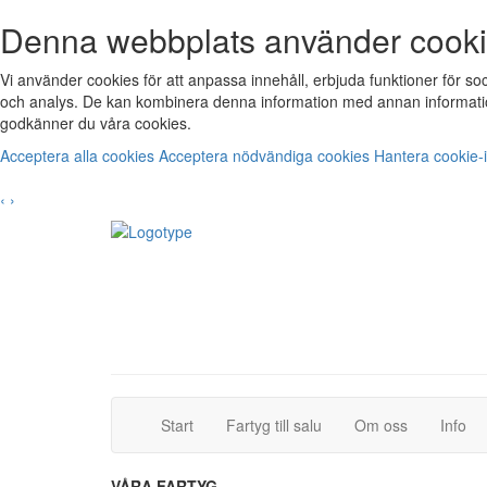
Denna webbplats använder cook
Vi använder cookies för att anpassa innehåll, erbjuda funktioner för s
och analys. De kan kombinera denna information med annan informatio
godkänner du våra cookies.
Acceptera alla cookies
Acceptera nödvändiga cookies
Hantera cookie-i
‹
›
(current)
(current)
Start
Fartyg till salu
Om oss
Info
VÅRA FARTYG