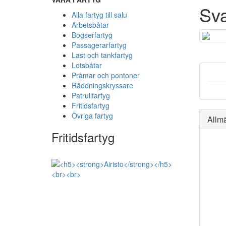
Sva
Alla fartyg till salu
Arbetsbåtar
Bogserfartyg
Passagerarfartyg
Last och tankfartyg
Lotsbåtar
Pråmar och pontoner
Räddningskryssare
Patrullfartyg
Fritidsfartyg
Övriga fartyg
Allm
Fritidsfartyg