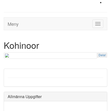
Meny
Toggle
navigati
Kohinoor
Dela!
Allmänna Uppgifter