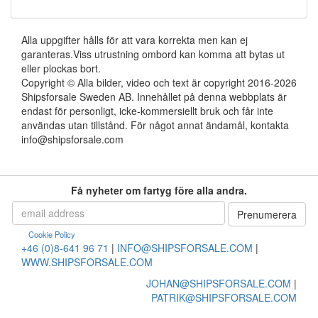
Alla uppgifter hålls för att vara korrekta men kan ej
garanteras.Viss utrustning ombord kan komma att bytas ut
eller plockas bort.
Copyright © Alla bilder, video och text är copyright 2016-2026
Shipsforsale Sweden AB. Innehållet på denna webbplats är
endast för personligt, icke-kommersiellt bruk och får inte
användas utan tillstånd. För något annat ändamål, kontakta
info@shipsforsale.com
Få nyheter om fartyg före alla andra.
Cookie Policy
+46 (0)8-641 96 71
|
INFO@SHIPSFORSALE.COM
|
WWW.SHIPSFORSALE.COM
JOHAN@SHIPSFORSALE.COM
|
PATRIK@SHIPSFORSALE.COM