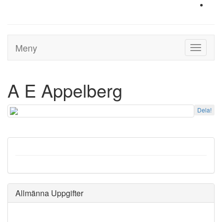
Meny
Toggle
navigati
A E Appelberg
Dela!
Allmänna Uppgifter