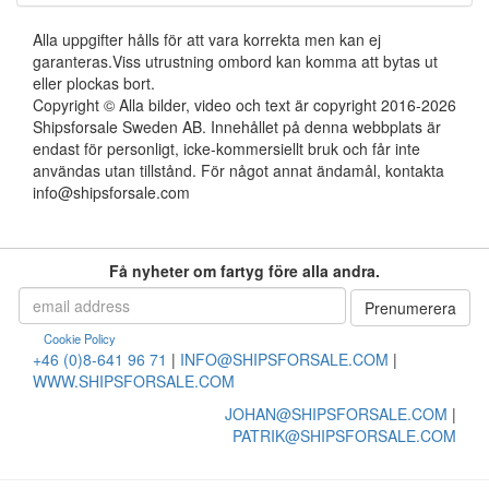
Alla uppgifter hålls för att vara korrekta men kan ej
garanteras.Viss utrustning ombord kan komma att bytas ut
eller plockas bort.
Copyright © Alla bilder, video och text är copyright 2016-2026
Shipsforsale Sweden AB. Innehållet på denna webbplats är
endast för personligt, icke-kommersiellt bruk och får inte
användas utan tillstånd. För något annat ändamål, kontakta
info@shipsforsale.com
Få nyheter om fartyg före alla andra.
Cookie Policy
+46 (0)8-641 96 71
|
INFO@SHIPSFORSALE.COM
|
WWW.SHIPSFORSALE.COM
JOHAN@SHIPSFORSALE.COM
|
PATRIK@SHIPSFORSALE.COM